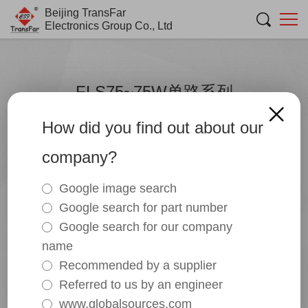
Beijing TransFar
Electronics Group Co., Ltd
FLS75~75W单路系列
How did you find out about our
company?
Google image search
Google search for part number
Google search for our company
name
Recommended by a supplier
Referred to us by an engineer
www.globalsources.com