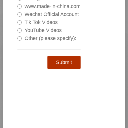
www.made-in-china.com
Wechat Official Account
Tik Tok Videos
YouTube Videos
Other (please specify):
单路输出模式
Submit
输出总功率75W
输出电压12~48V
输入电压范围85~265VAC、77~370VDC
高隔离电压3000VAC
镙丝锁定安装
开关频率80kHz